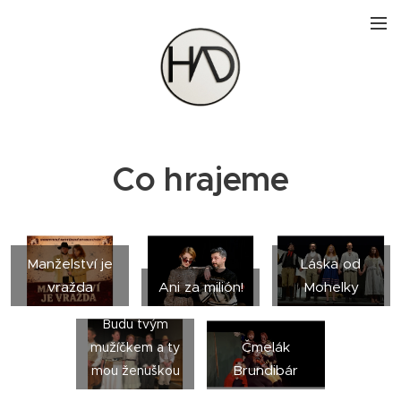
Co hrajeme
Manželství je
Láska od
vražda
Ani za milión!
Mohelky
Budu tvým
Čmelák
mužíčkem a ty
Brundibár
mou ženuškou