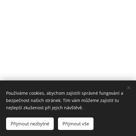
Používáme cookies, abychom zajistili správné fungování a
bezpečnost našich stránek. Tím vám můžeme zajistit tu
nejlepší zkušenost při jejich návštěvě.
© 2023
Divadlo H.A.D.
Všechna práva vyhrazena.
Přijmout nezbytné
Přijmout vše
Cookies